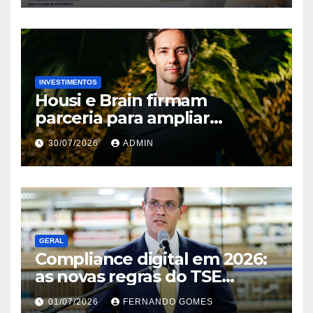
INVESTIMENTOS
Housi e Brain firmam
parceria para ampliar
inteligência de mercado em
30/07/2026
ADMIN
lançamentos imobiliários
GERAL
Compliance digital em 2026:
as novas regras do TSE
contra deepfakes e o desafio
01/07/2026
FERNANDO GOMES
jurídico de proteger