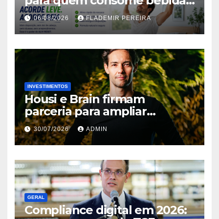
para quem consome bebidas
alcoólicas ganha espaço no
06/08/2026
FLADEMIR PEREIRA
mercado brasileiro
INVESTIMENTOS
Housi e Brain firmam
parceria para ampliar
inteligência de mercado em
30/07/2026
ADMIN
lançamentos imobiliários
GERAL
Compliance digital em 2026: