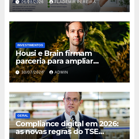
06/08/2026
FLADEMIR PEREIRA
mercado brasileiro
INVESTIMENTOS
Housi e Brain firmam
parceria para ampliar
inteligência de mercado em
30/07/2026
ADMIN
lançamentos imobiliários
GERAL
Compliance digital em 2026:
as novas regras do TSE