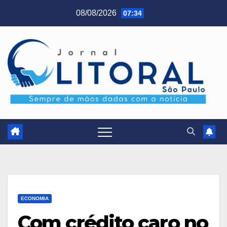
Skip
08/08/2026
07:34
to
content
ECONOMIA
Com crédito caro no