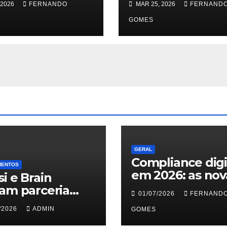
 2026
FERNANDO
MAR 25, 2026
FERNAND
cidade e
Quimbanda
ição com
reacende debat
GOMES
ição de
sobre limites do
borghini
sagrado
usiva na Praça
vari
GERAL
Compliance digi
MENTOS
em 2026: as nov
i e Brain
regras do TSE
am parceria
01/07/2026
FERNAND
contra deepfak
 ampliar
/2026
ADMIN
o desafio jurídi
GOMES
ligência de
proteger