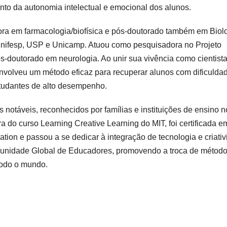
to da autonomia intelectual e emocional dos alunos.
ra em farmacologia/biofísica e pós-doutorado também em Biol
Unifesp, USP e Unicamp. Atuou como pesquisadora no Projeto
-doutorado em neurologia. Ao unir sua vivência como cientista
volveu um método eficaz para recuperar alunos com dificulda
tudantes de alto desempenho.
notáveis, reconhecidos por famílias e instituições de ensino n
a do curso Learning Creative Learning do MIT, foi certificada e
ion e passou a se dedicar à integração de tecnologia e criati
unidade Global de Educadores, promovendo a troca de método
todo o mundo.