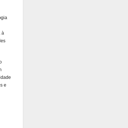
ogia
 à
des
o
m
vidade
s e