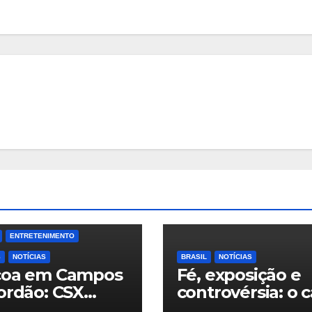
ENTRETENIMENTO
S
NOTÍCIAS
BRASIL
NOTÍCIAS
coa em Campos
Fé, exposição e
ordão: CSX
controvérsia: o 
ing une
Andressa Urach