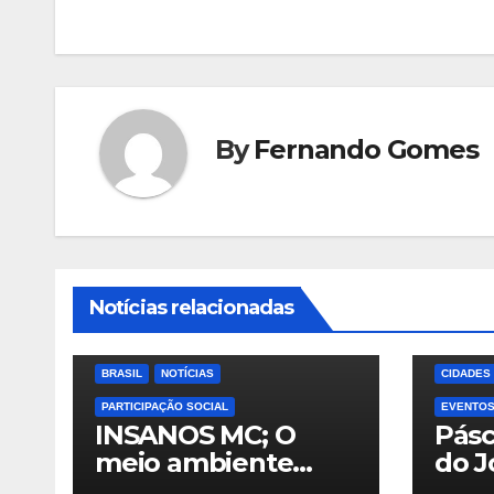
de
Post
By
Fernando Gomes
Notícias relacionadas
BRASIL
NOTÍCIAS
CIDADES
PARTICIPAÇÃO SOCIAL
EVENTO
INSANOS MC; O
Pás
meio ambiente
do J
precisa de atitude…
Hold