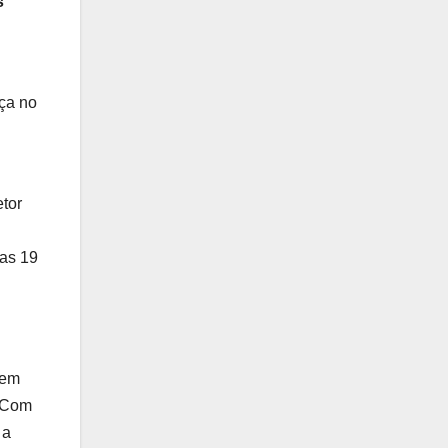
s
nça no
tor
das 19
tem
. Com
 a