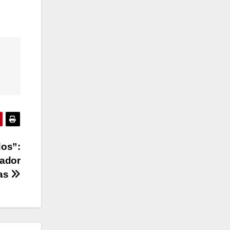
dos”:
vador
das