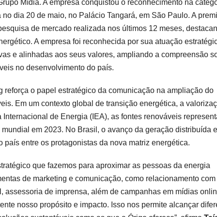
Grupo Mídia. A empresa conquistou o reconhecimento na catego
 no dia 20 de maio, no Palácio Tangará, em São Paulo. A prem
pesquisa de mercado realizada nos últimos 12 meses, destaca
ergético. A empresa foi reconhecida por sua atuação estratég
vas e alinhadas aos seus valores, ampliando a compreensão s
áveis no desenvolvimento do país.
 reforça o papel estratégico da comunicação na ampliação do
is. Em um contexto global de transição energética, a valoriza
 Internacional de Energia (IEA), as fontes renováveis represen
mundial em 2023. No Brasil, o avanço da geração distribuída e
 país entre os protagonistas da nova matriz energética.
stratégico que fazemos para aproximar as pessoas da energia
amentas de marketing e comunicação, como relacionamento com
onal, assessoria de imprensa, além de campanhas em mídias onli
tente nosso propósito e impacto. Isso nos permite alcançar dife