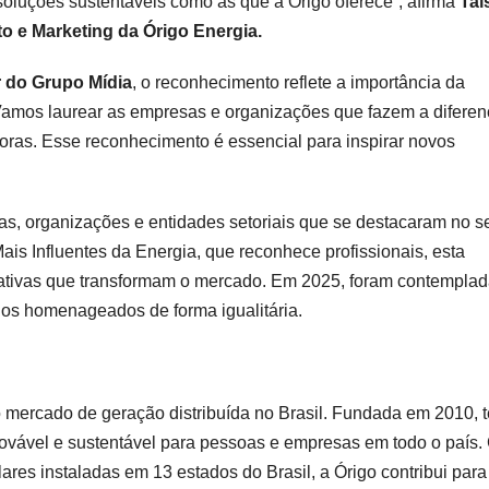
e soluções sustentáveis como as que a Órigo oferece”, afirma
Taí
to e Marketing da Órigo Energia.
r do Grupo Mídia
, o reconhecimento reflete a importância da
 “Vamos laurear as empresas e organizações que fazem a difere
oras. Esse reconhecimento é essencial para inspirar novos
, organizações e entidades setoriais que se destacaram no se
ais Influentes da Energia, que reconhece profissionais, esta
orativas que transformam o mercado. Em 2025, foram contempla
dos homenageados de forma igualitária.
o mercado de geração distribuída no Brasil. Fundada em 2010, 
ovável e sustentável para pessoas e empresas em todo o país
ares instaladas em 13 estados do Brasil, a Órigo contribui para