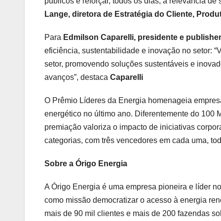
públicos e reforçar, todos os dias, a relevância d
Lange, diretora de Estratégia do Cliente, Produ
Para
Edmilson Caparelli, presidente e publishe
eficiência, sustentabilidade e inovação no setor:
setor, promovendo soluções sustentáveis e inovad
avanços”, destaca
Caparelli
O Prêmio Líderes da Energia homenageia empresas
energético no último ano. Diferentemente do 100 M
premiação valoriza o impacto de iniciativas corp
categorias, com três vencedores em cada uma, to
Sobre a Órigo Energia
A Órigo Energia é uma empresa pioneira e líder n
como missão democratizar o acesso à energia ren
mais de 90 mil clientes e mais de 200 fazendas sol