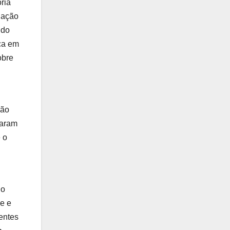
ria
iação
ndo
ica em
obre
ção
taram
 o
 o
ne e
rentes