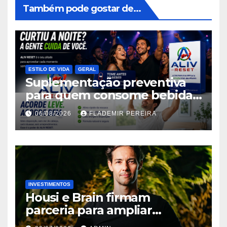
Também pode gostar de...
ESTILO DE VIDA
GERAL
Suplementação preventiva
para quem consome bebidas
alcoólicas ganha espaço no
06/08/2026
FLADEMIR PEREIRA
mercado brasileiro
INVESTIMENTOS
Housi e Brain firmam
parceria para ampliar
inteligência de mercado em