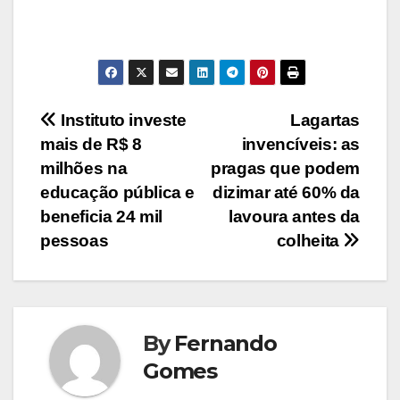
Navegação
Instituto investe
Lagartas
mais de R$ 8
invencíveis: as
de
milhões na
pragas que podem
Post
educação pública e
dizimar até 60% da
beneficia 24 mil
lavoura antes da
pessoas
colheita
By
Fernando
Gomes