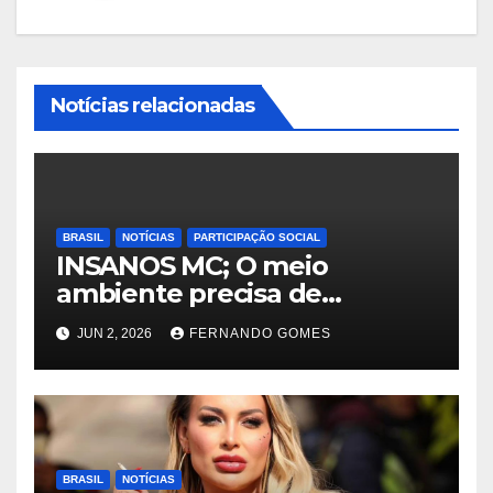
Notícias relacionadas
BRASIL
NOTÍCIAS
PARTICIPAÇÃO SOCIAL
INSANOS MC; O meio
ambiente precisa de
atitude… e a irmandade vai
JUN 2, 2026
FERNANDO GOMES
fazer a parte dela.
BRASIL
NOTÍCIAS