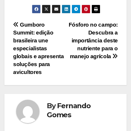
Navegação
Gumboro
Fósforo no campo:
Summit: edição
Descubra a
de
brasileira une
importância deste
Post
especialistas
nutriente para o
globais e apresenta
manejo agrícola
soluções para
avicultores
By
Fernando
Gomes