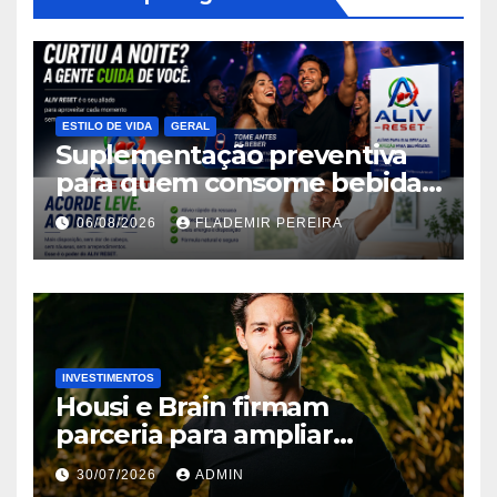
ESTILO DE VIDA
GERAL
Suplementação preventiva
para quem consome bebidas
alcoólicas ganha espaço no
06/08/2026
FLADEMIR PEREIRA
mercado brasileiro
INVESTIMENTOS
Housi e Brain firmam
parceria para ampliar
inteligência de mercado em
30/07/2026
ADMIN
lançamentos imobiliários