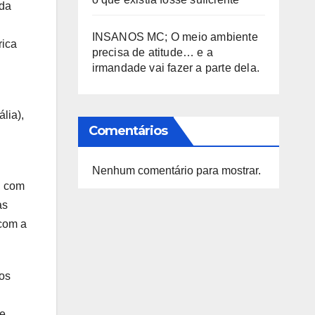
 da
INSANOS MC; O meio ambiente
rica
precisa de atitude… e a
irmandade vai fazer a parte dela.
lia),
Comentários
Nenhum comentário para mostrar.
, com
as
 com a
os
de