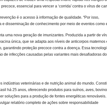
recoce, essencial para vencer a ‘corrida’ contra o vírus de ca
prevenção é o acesso à informação de qualidade. “Por isso,
a e disseminação de conhecimento por meio de eventos como e
ta uma nova geração de imunizantes. Produzida a partir de vír
vacina única, que se adapta aos níveis de anticorpos maternos 
o, garantindo proteção precoce contra a doença. Essa tecnolog
ão de infecções causadas pelas variantes mais desafiadoras do
indústrias veterinárias e de nutrição animal do mundo. Consti
asil há 25 anos, oferecendo produtos para suínos, aves, bovin
cer soluções para a produção de fontes energéticas renováveis.
ulgar relatório completo de ações sobre responsabilidade