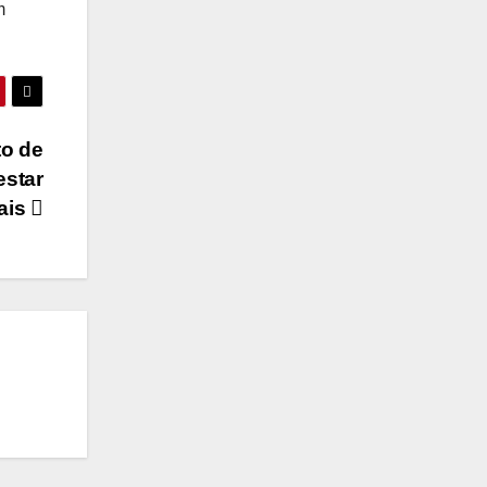
m
to de
estar
ais