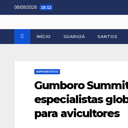
Skip
08/08/2026
18:12
to
content
INÍCIO
GUARUJÁ
SANTOS
AGRONEGÓCIO
Gumboro Summit: 
especialistas glo
para avicultores