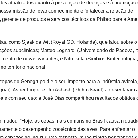
ntes atualizados quanto à prevenção de doenças e à promoção
 nossa missão de levar conhecimento e fortalecer a relação de
, gerente de produtos e serviços técnicos da Phibro para a Amé
as, como Sjaak de Wit (Royal GD, Holanda), que falou sobre o
es subclínicas; Matteo Legnardi (Universidade de Padova, Itá
imento de novas variantes; e Nilo Ikuta (Simbios Biotecnologia,
no território nacional.
cepas do Genogrupo 4 e o seu impacto para a indústria avícola
uai); Avner Finger e Udi Ashash (Phibro Israel) apresentaram 
bais com seu uso; e José Dias compartilhou resultados obtidos
 mudou. “Hoje, as cepas mais comuns no Brasil causam quadr
etamente o desempenho zootécnico das aves. Para enfrentar o
jam capazes de induzir uma resposta imune rápida nos frangos 