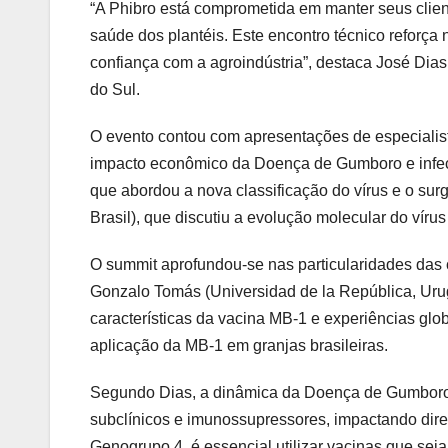
“A Phibro está comprometida em manter seus clie
saúde dos plantéis. Este encontro técnico reforça
confiança com a agroindústria”, destaca José Dias
do Sul.
O evento contou com apresentações de especialist
impacto econômico da Doença de Gumboro e infecçõ
que abordou a nova classificação do vírus e o surg
Brasil), que discutiu a evolução molecular do vírus 
O summit aprofundou-se nas particularidades das 
Gonzalo Tomás (Universidad de la República, Urug
características da vacina MB-1 e experiências glo
aplicação da MB-1 em granjas brasileiras.
Segundo Dias, a dinâmica da Doença de Gumboro
subclínicos e imunossupressores, impactando dir
Genogrupo 4, é essencial utilizar vacinas que se