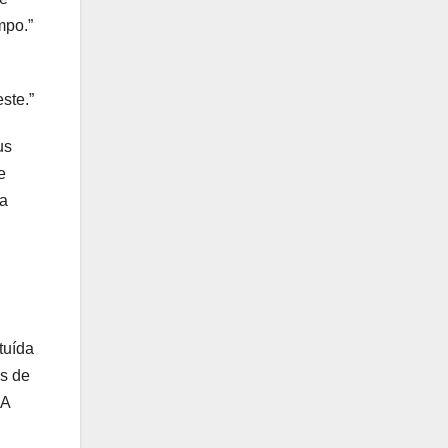
mpo.”
ste.”
us
e
ia
tuída
os de
 A