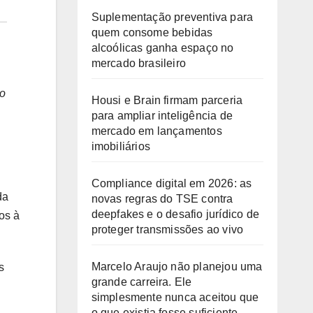
Suplementação preventiva para
quem consome bebidas
alcoólicas ganha espaço no
mercado brasileiro
no
Housi e Brain firmam parceria
para ampliar inteligência de
mercado em lançamentos
imobiliários
Compliance digital em 2026: as
da
novas regras do TSE contra
deepfakes e o desafio jurídico de
os à
proteger transmissões ao vivo
Marcelo Araujo não planejou uma
s
grande carreira. Ele
simplesmente nunca aceitou que
o que existia fosse suficiente