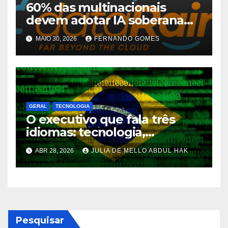
60% das multinacionais
devem adotar IA soberana
até 2028; Saúde lidera busca
MAIO 30, 2026
FERNANDO GOMES
por controle de dados no
Brasil
GERAL
TECNOLOGIA
O executivo que fala três
idiomas: tecnologia,
regulação e política, e por
ABR 28, 2026
JULIA DE MELLO ABDUL HAK
que sua empresa precisa de
um
Pesquisar