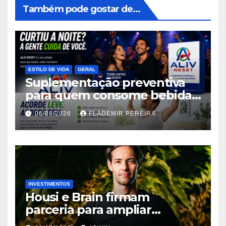
Também pode gostar de...
ESTILO DE VIDA
GERAL
Suplementação preventiva
para quem consome bebidas
alcoólicas ganha espaço no
06/08/2026
FLADEMIR PEREIRA
mercado brasileiro
INVESTIMENTOS
Housi e Brain firmam
parceria para ampliar
inteligência de mercado em