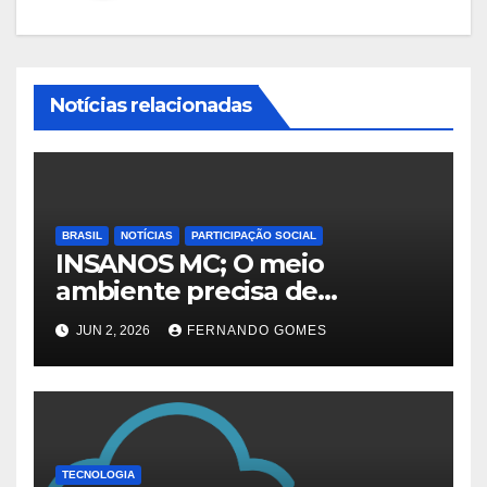
Notícias relacionadas
BRASIL
NOTÍCIAS
PARTICIPAÇÃO SOCIAL
INSANOS MC; O meio
ambiente precisa de
atitude… e a irmandade vai
JUN 2, 2026
FERNANDO GOMES
fazer a parte dela.
TECNOLOGIA