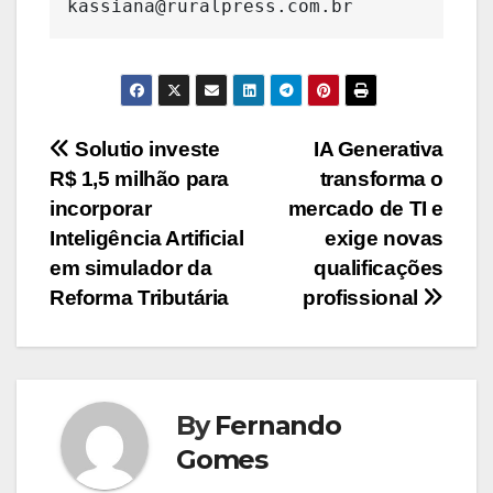
kassiana@ruralpress.com.br
Navegação
Solutio investe
IA Generativa
R$ 1,5 milhão para
transforma o
de
incorporar
mercado de TI e
Post
Inteligência Artificial
exige novas
em simulador da
qualificações
Reforma Tributária
profissional
By
Fernando
Gomes