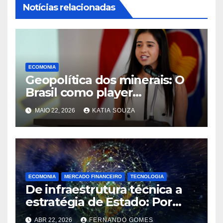
Notícias relacionadas
ECOMONIA
Geopolítica dos minerais: O
Brasil como player
estratégico no eixo com os
MAIO 22, 2026
KATIA SOUZA
EUA
ECOMONIA
MERCADO FINANCEIRO
TECNOLOGIA
De infraestrutura técnica a
estratégia de Estado: Por
que eventos internacionais
ABR 22, 2026
FERNANDO GOMES