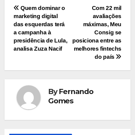
Navegação
Quem dominar o
Com 22 mil
marketing digital
avaliações
de
das esquerdas terá
máximas, Meu
Post
a campanha à
Consig se
presidência de Lula,
posiciona entre as
analisa Zuza Nacif
melhores fintechs
do país
By
Fernando
Gomes