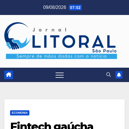
Skip
09/08/2026
07:02
to
content
ECOMONIA
Fintech gaúcha