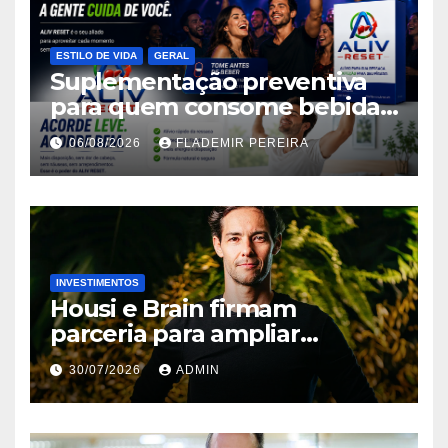
ESTILO DE VIDA
GERAL
Suplementação preventiva
para quem consome bebidas
alcoólicas ganha espaço no
06/08/2026
FLADEMIR PEREIRA
mercado brasileiro
INVESTIMENTOS
Housi e Brain firmam
parceria para ampliar
inteligência de mercado em
30/07/2026
ADMIN
lançamentos imobiliários