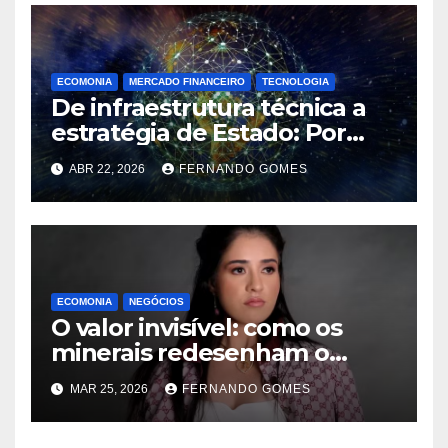
ECOMONIA
MERCADO FINANCEIRO
TECNOLOGIA
De infraestrutura técnica a
estratégia de Estado: Por
que eventos internacionais
ABR 22, 2026
FERNANDO GOMES
se tornaram questão de
soberania digital
ECOMONIA
NEGÓCIOS
O valor invisível: como os
minerais redesenham o
equilíbrio de poder mundial
MAR 25, 2026
FERNANDO GOMES