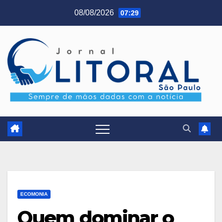
Skip
08/08/2026
07:29
to
content
ECOMONIA
Quem dominar o