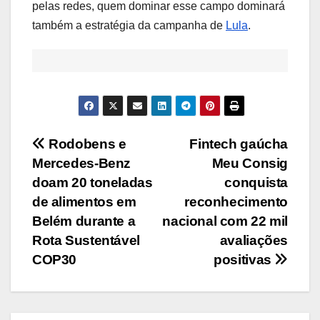
pelas redes, quem dominar esse campo dominará
também a estratégia da campanha de
Lula
.
Navegação
Rodobens e
Fintech gaúcha
Mercedes-Benz
Meu Consig
de
doam 20 toneladas
conquista
Post
de alimentos em
reconhecimento
Belém durante a
nacional com 22 mil
Rota Sustentável
avaliações
COP30
positivas