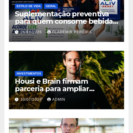
ESTILO DE VIDA
GERAL
Suplementação preventiva
para quem consome bebidas
alcoólicas ganha espaço no
06/08/2026
FLADEMIR PEREIRA
mercado brasileiro
INVESTIMENTOS
Housi e Brain firmam
parceria para ampliar
inteligência de mercado em
30/07/2026
ADMIN
lançamentos imobiliários