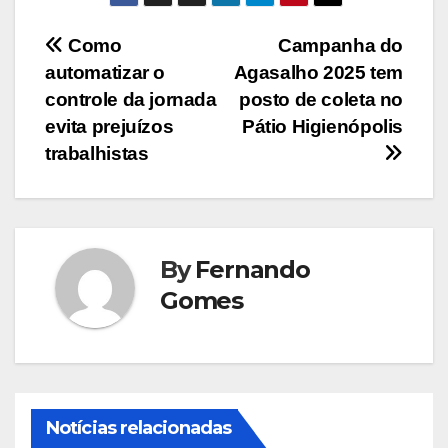
Navegação
Como
Campanha do
automatizar o
Agasalho 2025 tem
de
controle da jornada
posto de coleta no
Post
evita prejuízos
Pátio Higienópolis
trabalhistas
By
Fernando
Gomes
Notícias relacionadas