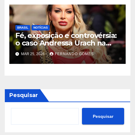
BRASIL
NOTÍCIAS
Fé, exposição e controvérsia:
o caso Andressa Urach na
Quimbanda reacende
MAR 25, 2026
FERNANDO GOMES
debate sobre limites do
sagrado
Pesquisar
Pesquisar