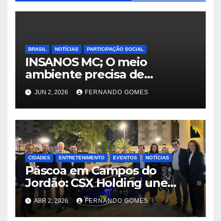
BRASIL
NOTÍCIAS
PARTICIPAÇÃO SOCIAL
INSANOS MC; O meio
ambiente precisa de
atitude… e a irmandade vai
JUN 2, 2026
FERNANDO GOMES
fazer a parte dela.
CIDADES
ENTRETENIMENTO
EVENTOS
NOTÍCIAS
Páscoa em Campos do
Jordão: CSX Holding une
velocidade e tradição com
ABR 2, 2026
FERNANDO GOMES
exibição de Lamborghini
exclusiva na Praça Capivari