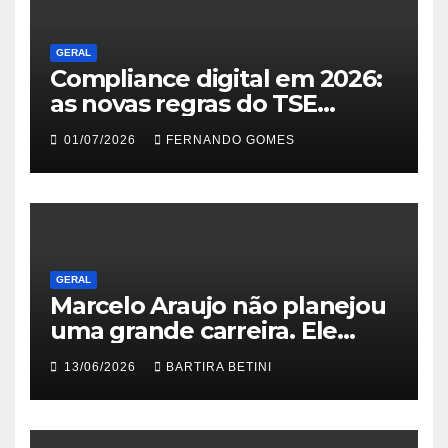
GERAL
Compliance digital em 2026:
as novas regras do TSE
contra deepfakes e o desafio
01/07/2026
FERNANDO GOMES
jurídico de proteger
transmissões ao vivo
GERAL
Marcelo Araujo não planejou
uma grande carreira. Ele
simplesmente nunca aceitou
13/06/2026
BARTIRA BETINI
que o que existia fosse
suficiente