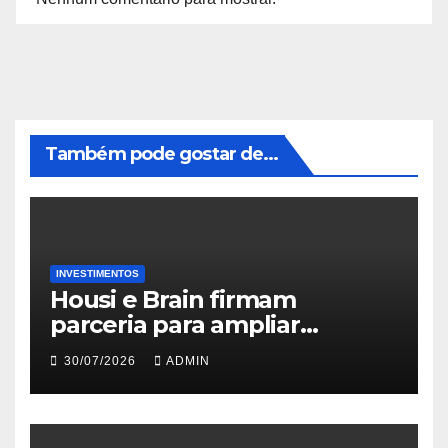
Também pode gostar de...
INVESTIMENTOS
Housi e Brain firmam
parceria para ampliar
inteligência de mercado em
30/07/2026
ADMIN
lançamentos imobiliários