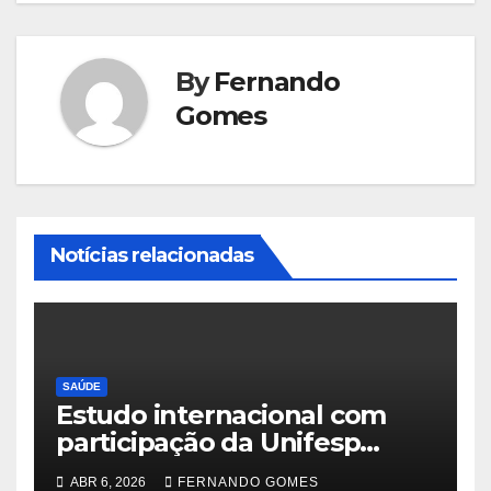
By
Fernando
Gomes
Notícias relacionadas
SAÚDE
Estudo internacional com
participação da Unifesp
identifica conexões
ABR 6, 2026
FERNANDO GOMES