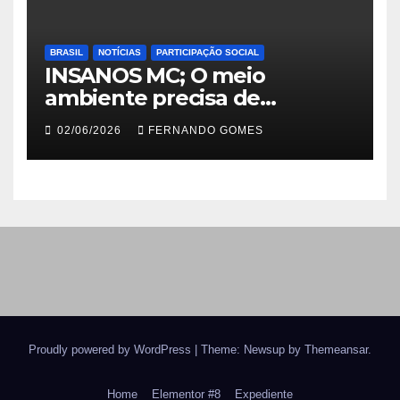
BRASIL
NOTÍCIAS
PARTICIPAÇÃO SOCIAL
INSANOS MC; O meio
ambiente precisa de
atitude… e a irmandade vai
02/06/2026
FERNANDO GOMES
fazer a parte dela.
Proudly powered by WordPress
|
Theme: Newsup by
Themeansar
.
Home
Elementor #8
Expediente