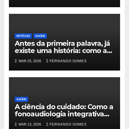
genéticas entre 14
transtornos psiquiátricos
NOTÍCIAS
SAÚDE
Antes da primeira palavra, já
existe uma história: como a
fonoaudiologia transforma a
MAR 25, 2026
FERNANDO GOMES
vida de bebês e devolve a
paz às famílias
SAÚDE
A ciência do cuidado: Como a
fonoaudiologia integrativa
está redefinindo o
MAR 13, 2026
FERNANDO GOMES
desenvolvimento infantil