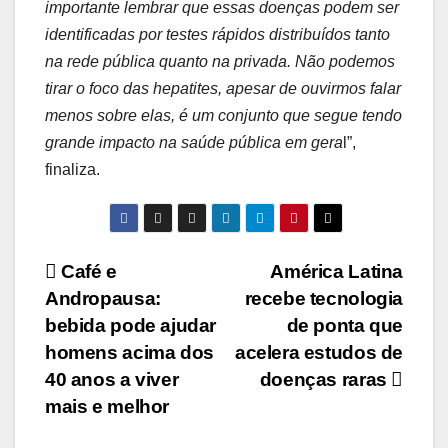
importante lembrar que essas doenças podem ser
identificadas por testes rápidos distribuídos tanto
na rede pública quanto na privada. Não podemos
tirar o foco das hepatites, apesar de ouvirmos falar
menos sobre elas, é um conjunto que segue tendo
grande impacto na saúde pública em gera
l”,
finaliza.
Navegação
Café e
América Latina
Andropausa:
recebe tecnologia
de
bebida pode ajudar
de ponta que
Post
homens acima dos
acelera estudos de
40 anos a viver
doenças raras
mais e melhor