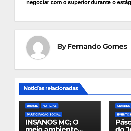
negociar com o superior durante o estág
de
Post
By
Fernando Gomes
Notícias relacionadas
BRASIL
NOTÍCIAS
CIDADES
PARTICIPAÇÃO SOCIAL
EVENTO
INSANOS MC; O
Pás
meio ambiente
do J