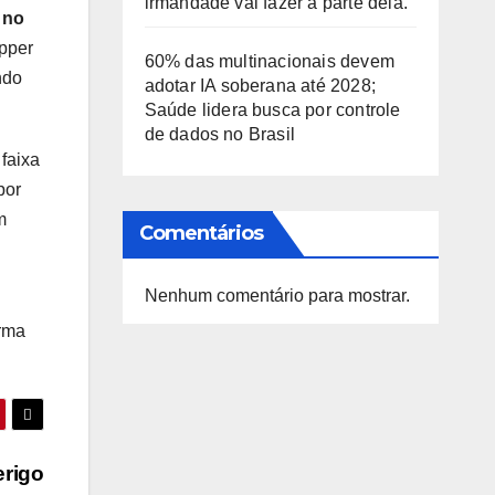
irmandade vai fazer a parte dela.
 no
apper
60% das multinacionais devem
ndo
adotar IA soberana até 2028;
Saúde lidera busca por controle
de dados no Brasil
faixa
por
m
Comentários
Nenhum comentário para mostrar.
irma
erigo