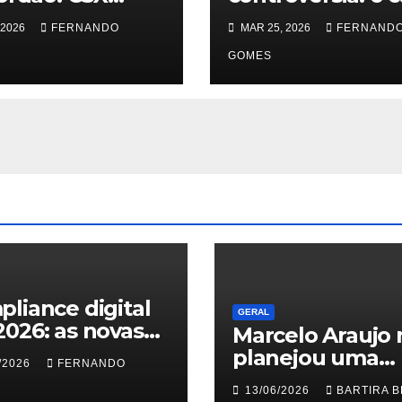
ing une
Andressa Urach
 2026
FERNANDO
MAR 25, 2026
FERNAND
cidade e
Quimbanda
ição com
reacende debat
GOMES
ição de
sobre limites do
borghini
sagrado
usiva na Praça
vari
liance digital
GERAL
026: as novas
Marcelo Araujo 
as do TSE
planejou uma
/2026
FERNANDO
ra deepfakes e
grande carreira.
13/06/2026
BARTIRA B
safio jurídico de