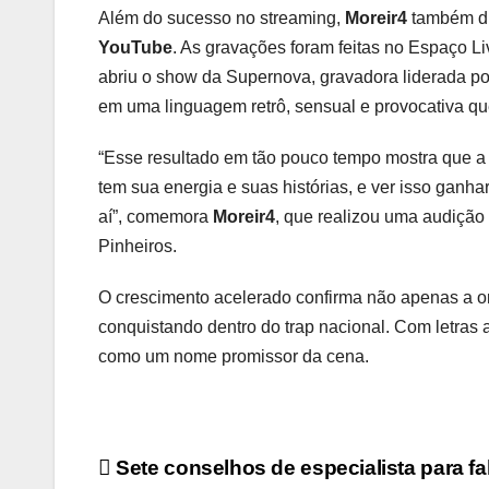
Além do sucesso no streaming,
Moreir4
também di
YouTube
. As gravações foram feitas no Espaço L
abriu o show da Supernova, gravadora liderada po
em uma linguagem retrô, sensual e provocativa que
“Esse resultado em tão pouco tempo mostra que a 
tem sua energia e suas histórias, e ver isso ganh
aí”, comemora
Moreir4
, que realizou uma audição
Pinheiros.
O crescimento acelerado confirma não apenas a or
conquistando dentro do trap nacional. Com letras 
como um nome promissor da cena.
Navegação
Sete conselhos de especialista para fal