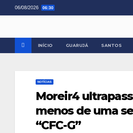
Skip
06/08/2026
06:30
to
content
INÍCIO
GUARUJÁ
SANTOS
NOTÍCIAS
Moreir4 ultrapas
menos de uma s
“CFC-G”