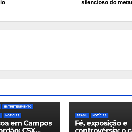
io
silencioso do meta
ENTRETENIMENTO
S
NOTÍCIAS
BRASIL
NOTÍCIAS
coa em Campos
Fé, exposição e
ordão: CSX
controvérsia: o 