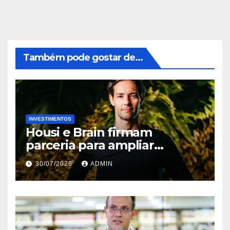
Também pode gostar de...
INVESTIMENTOS
Housi e Brain firmam
parceria para ampliar
inteligência de mercado em
30/07/2026
ADMIN
lançamentos imobiliários