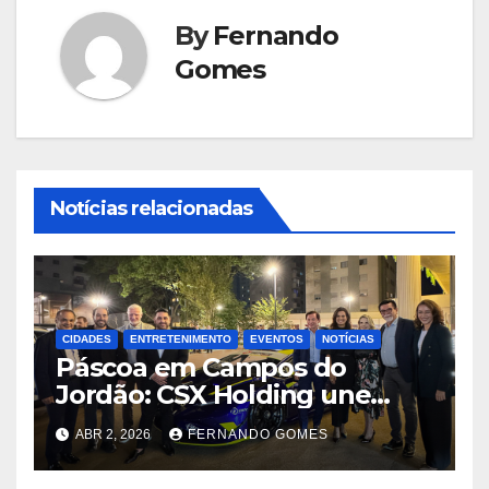
By
Fernando
Gomes
Notícias relacionadas
CIDADES
ENTRETENIMENTO
EVENTOS
NOTÍCIAS
Páscoa em Campos do
Jordão: CSX Holding une
velocidade e tradição com
ABR 2, 2026
FERNANDO GOMES
exibição de Lamborghini
exclusiva na Praça Capivari