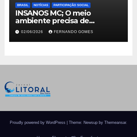
BRASIL
NOTÍCIAS
PARTICIPAÇÃO SOCIAL
INSANOS MC; O meio
ambiente precisa de
atitude… e a irmandade vai
02/06/2026
FERNANDO GOMES
fazer a parte dela.
Proudly powered by WordPress
|
Theme: Newsup by
Themeansar
.