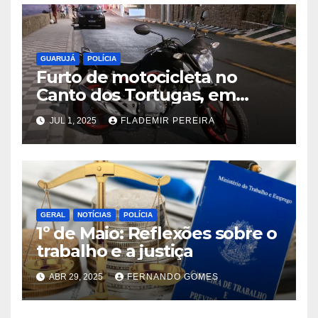
GUARUJÁ
POLÍCIA
Furto de motocicleta no
Canto dos Tortugas, em
Guarujá, mobiliza
JUL 1, 2025
FLADEMIR PEREIRA
comunidade e autoridades
GERAL
NOTÍCIAS
POLÍCIA
1º de Maio: Reflexões sobre o
trabalho e a justiça
ABR 29, 2025
FERNANDO GOMES