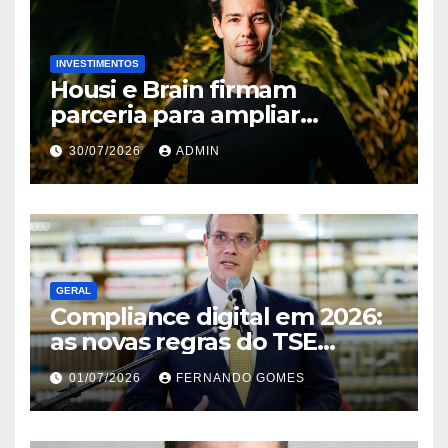
INVESTIMENTOS
Housi e Brain firmam
parceria para ampliar
inteligência de mercado em
30/07/2026
ADMIN
lançamentos imobiliários
GERAL
Compliance digital em 2026:
as novas regras do TSE
contra deepfakes e o desafio
01/07/2026
FERNANDO GOMES
jurídico de proteger
transmissões ao vivo