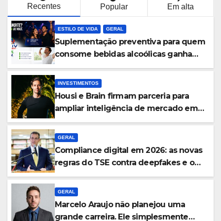
Recentes
Popular
Em alta
ESTILO DE VIDA
GERAL
Suplementação preventiva para quem
consome bebidas alcoólicas ganha
espaço no mercado brasileiro
INVESTIMENTOS
Housi e Brain firmam parceria para
ampliar inteligência de mercado em
lançamentos imobiliários
GERAL
Compliance digital em 2026: as novas
regras do TSE contra deepfakes e o
desafio jurídico de proteger
transmissões ao vivo
GERAL
Marcelo Araujo não planejou uma
grande carreira. Ele simplesmente