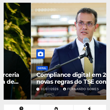
GERAL
Compliance digital em 2026: as
novas regras do TSE contra
deepfakes e o desafio jurídico
01/07/2026
FERNANDO GOMES
de proteger transmissões ao
vivo