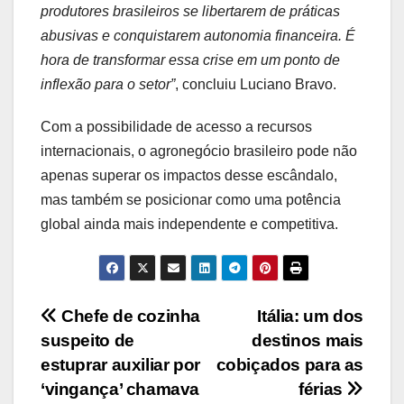
produtores brasileiros se libertarem de práticas
abusivas e conquistarem autonomia financeira. É
hora de transformar essa crise em um ponto de
inflexão para o setor”
, concluiu Luciano Bravo.
Com a possibilidade de acesso a recursos
internacionais, o agronegócio brasileiro pode não
apenas superar os impactos desse escândalo,
mas também se posicionar como uma potência
global ainda mais independente e competitiva.
Navegação
Chefe de cozinha
Itália: um dos
suspeito de
destinos mais
de
estuprar auxiliar por
cobiçados para as
Post
‘vingança’ chamava
férias