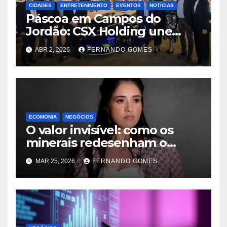
CIDADES
ENTRETENIMENTO
EVENTOS
NOTÍCIAS
Páscoa em Campos do
Jordão: CSX Holding une
velocidade e tradição com
ABR 2, 2026
FERNANDO GOMES
exibição de Lamborghini
exclusiva na Praça Capivari
ECOMONIA
NEGÓCIOS
O valor invisível: como os
minerais redesenham o
equilíbrio de poder mundial
MAR 25, 2026
FERNANDO GOMES