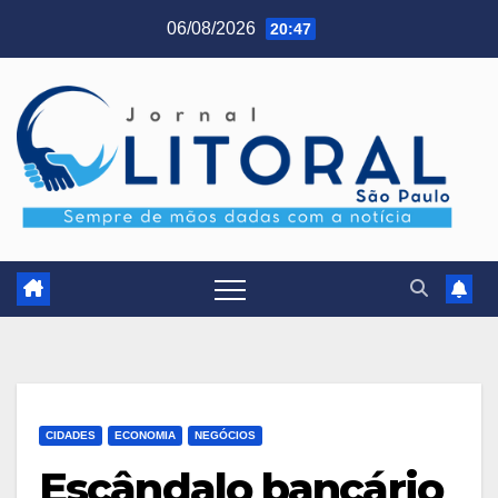
Skip
06/08/2026
20:47
to
content
CIDADES
ECONOMIA
NEGÓCIOS
Escândalo bancário