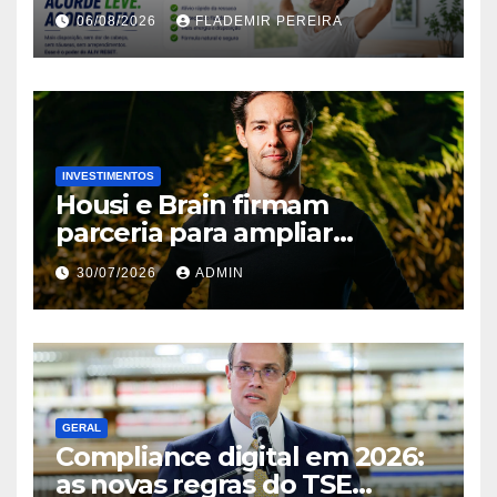
alcoólicas ganha espaço no
06/08/2026
FLADEMIR PEREIRA
mercado brasileiro
INVESTIMENTOS
Housi e Brain firmam
parceria para ampliar
inteligência de mercado em
30/07/2026
ADMIN
lançamentos imobiliários
GERAL
Compliance digital em 2026:
as novas regras do TSE