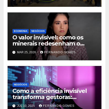
exibição de Lamborghini
exclusiva na Praça Capivari
ECOMONIA
NEGÓCIOS
O valor invisível: como os
minerais redesenham o
equilíbrio de poder mundial
MAR 25, 2026
FERNANDO GOMES
NEGÓCIOS
Como a eficiência invisível
transforma gestoras:
Guilherme Sattamini e a
JUL 10, 2025
FERNANDO GOMES