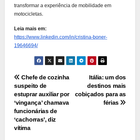
transformar a experiência de mobilidade em
motocicletas.
Leia mais em:
https://www.linkedin.com/in/cristina-boner-
19646694/
Navegação
Chefe de cozinha
Itália: um dos
suspeito de
destinos mais
de
estuprar auxiliar por
cobiçados para as
Post
‘vingança’ chamava
férias
funcionárias de
‘cachorras’, diz
vítima