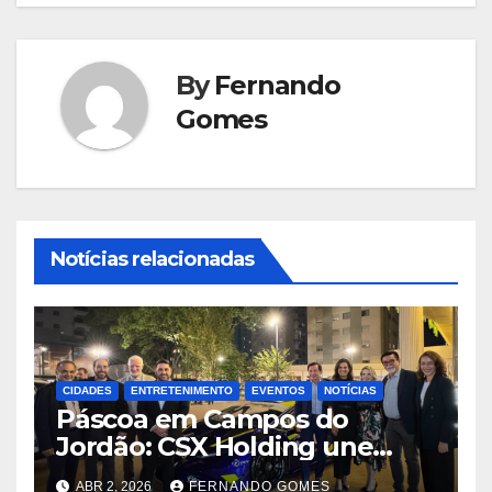
By
Fernando
Gomes
Notícias relacionadas
CIDADES
ENTRETENIMENTO
EVENTOS
NOTÍCIAS
Páscoa em Campos do
Jordão: CSX Holding une
velocidade e tradição com
ABR 2, 2026
FERNANDO GOMES