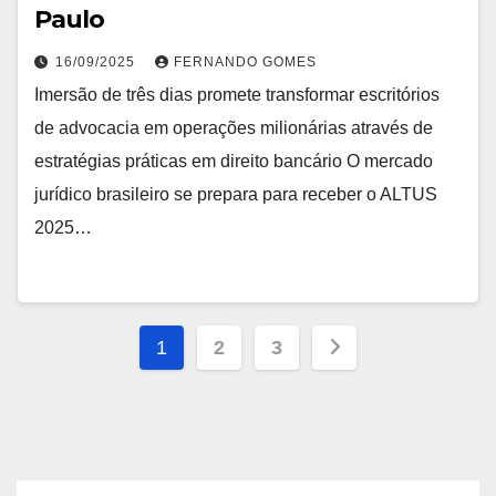
Paulo
16/09/2025
FERNANDO GOMES
Imersão de três dias promete transformar escritórios
de advocacia em operações milionárias através de
estratégias práticas em direito bancário O mercado
jurídico brasileiro se prepara para receber o ALTUS
2025…
Navegação
1
2
3
por
posts