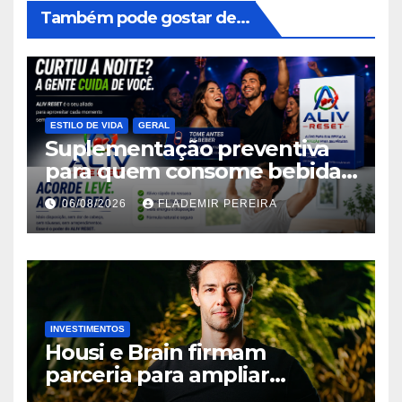
Também pode gostar de...
ESTILO DE VIDA
GERAL
Suplementação preventiva
para quem consome bebidas
alcoólicas ganha espaço no
06/08/2026
FLADEMIR PEREIRA
mercado brasileiro
INVESTIMENTOS
Housi e Brain firmam
parceria para ampliar
inteligência de mercado em